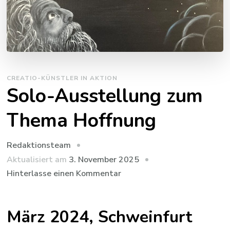
CREATIO-KÜNSTLER IN AKTION
Solo-Ausstellung zum
Thema Hoffnung
Redaktionsteam
Aktualisiert am
3. November 2025
zu
Hinterlasse einen Kommentar
Solo-
Ausstellung
März 2024, Schweinfurt
zum
Thema