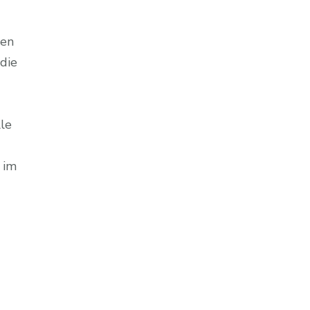
ßen
die
lle
 im